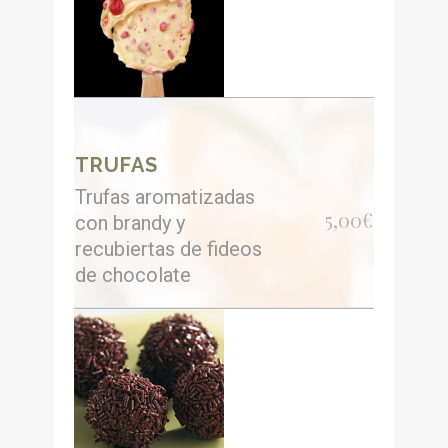
TRUFAS
Trufas aromatizadas
5,00€
con brandy y
recubiertas de fideos
de chocolate